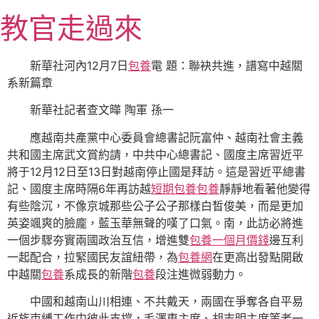
跳
教官走過來
至
主
要
新華社河內12月7日
包養
電 題：聯袂共進，譜寫中越關
內
系新篇章
容
新華社記者查文曄 陶軍 孫一
應越南共產黨中心委員會總書記阮富仲、越南社會主義
共和國主席武文賞約請，中共中心總書記、國度主席習近平
將于12月12日至13日對越南停止國是拜訪。這是習近平總書
記、國度主席時隔6年再訪越
短期包養
包養
靜靜地看著他變得
有些陰沉，不像京城那些公子公子那樣白皙俊美，而是更加
英姿颯爽的臉龐，藍玉華無聲的嘆了口氣。南，此訪必將進
一個步驟夯實兩國政治互信，增進雙
包養一個月價錢
邊互利
一起配合，拉緊國民友誼紐帶，為
包養網
在更高出發點開啟
中越關
包養
系成長的新階
包養
段注進微弱動力。
中國和越南山川相連、不共戴天，兩國在爭奪各自平易
近族束縛工作中彼此支撐，毛澤東主席、胡志明主席等老一