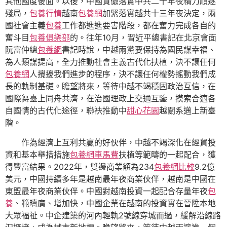
其他國度後面。以後，中國貫徹落實中共二十年夜精力順遂
殘局，
包養行情
越南
包養網
加緊落實越共十三年夜決定，兩
國社會主義
包養
工作都進進要害階段，都在奮力完成各自的
奮斗目
包養俱樂部
的。往年10月，習近平總書記在北京會面
阮富仲總
包養網
書記時說，中越兩黨要保持為國民謀幸福、
為人類謀提高，全力推動社會主義古代化扶植，決不讓任何
包養網
人攪擾我們進步的程序，決不讓任何權勢搖動我們成
長的軌制基礎。瞻望將來，等待中越不竭穩固政治互信，在
國際舞臺上同舟共濟，在治國理政上交通互鑒，摸索合適各
自國情的古代化途徑，聯袂推動中
甜心花園
越關系邁上新臺
階。
作為經濟上互利共贏的好伙伴，中越不竭深化在經貿投
資和基本舉措措施
包養網車馬費
扶植等範疇的一起配合，獲
得豐富結果。2022年，雙邊商業額為234
包養網比較
9.2億
美元，中國持續多年是越南最年夜商業伙伴，越南是中國在
東盟最年夜商業伙伴。中國對越南投資一起配合存量年夜
包
養
、範疇廣、增加快，中國企業在越南的投資實在晉陞本地
大眾福祉。中企建築的河內輕軌2號線穿城而過，緩解沿線路