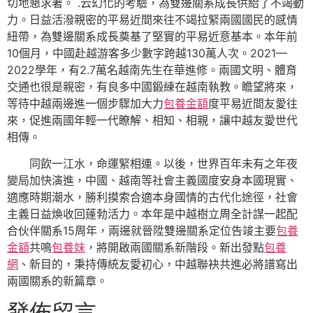
切地懇求著。 .云幻化的考驗，為雙邊關系成長供給了不竭動
力。日益活潑親密的平易近間來往不竭拉緊兩國國民的感情
紐帶，為雙邊關系成長奠基了堅實的平易近意基本。本年前
10個月，中國赴越游客多少數字跨越130萬人次。2021—
2022學年，有2.7萬名越南先生在華進修。兩國文明、體育
交通也很是親密，有良多中國鍛練在越南執教。瞻望將來，
等待中越兩邊進一個步驟加大力
包養金額
度平易近間友愛往
來，促進兩國年輕一代瞭解、相知、相親，讓中越友愛世代
相傳。
同飲一江水，命運緊相連。以後，世界百年未有之年夜
變局加快演進，中國、越南等社會主義國度安身本國現實、
適應時期潮水，勝利摸索合適本身國情的古代化途徑，社會
主義日益煥收回蓬勃活力。本年是中越樹立周全計謀一起配
合伙伴關系15周年，兩邊就晉陞雙邊關系定位告竣主要
包養
金額
共鳴
包養妹
，將開啟兩國關系新階段。新出發點
包養
網
、新目的，秉持傳統友愛初心，中越聯袂共進必將譜寫出
兩國關系的新篇章。
發佈留言