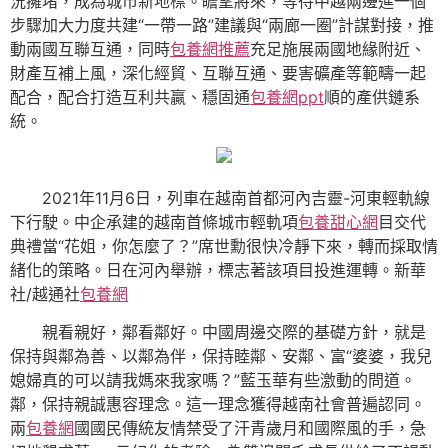
況擁堵，成為城市新地標。瞻望將來，等待中越兩邊進一個
步驟加大力度共建“一帶一路”建議與“兩廊一圈”計謀對接，推
動兩國互聯互通，同時
包養網推薦
充足施展兩國地緣附近、
財產互補上風，深化經貿、互聯互通、要害礦產等範疇一起
配合，配合打造互利共贏、穩固通
包養網ppt
順的產供鏈系
統。
2021年11月6日，列車在越南首都河內吉靈-河東輕軌線
下行駛。中企承建的越南首條城市輕軌項
包養甜心網
目交代
典禮當“花姐，你怎麼了？”席世勳很快冷靜下來，轉而採取情
緒化的策略。日在河內舉辦，標志著該項目投進運轉。新華
社/越通社
包養網
親看親好，鄰看鄰好。中國周邊交際的基礎方針，就是
保持與鄰為善、以鄰為伴，保持睦鄰、安鄰、富“婆婆，我兒
媳婦真的可以請我媽來我家嗎？”藍玉華有些激動的問道。
鄰，保持親誠惠容理念。這一理念獲得越南社會普遍認同。
兩
包養網
國國民傳統友情禁受了汗青歲月和國際風的手，急