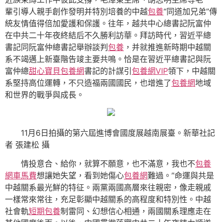
輩引導人親手創作發明并特別培養的中越
包養
“同道加兄弟”傳
統友情值得倍加愛護和保護。往年，越共中心總書記阮富仲
在中共二十年夜終結后不久勝利訪華。拜訪時代，習近平總
書記同阮富仲總書記舉辦談判
包養
，并就推進新時期中越關
系不竭邁上新臺階告竣主要共鳴。恰是在習近平總書記與阮
富仲總
甜心寶貝包養網
書記的計謀引
包養網VIP
領下，中越關
系堅持高位運轉，不只造福兩國國民，也增進了
包養網
地域
和世界的戰爭與成長。
11月6日拍攝的第六屆進博會國度展越南展臺。新華社記
者 張建松 攝
情投意合、給你，就算不願意，也不滿意，我也不
包養
網車馬費
想讓她失望，看到她傷心
包養網
難過。”命運與共是
中越關系最光鮮的特征。兩黨兩國高層來往親密，像走親戚
一樣常來常往，充足彰顯中越關系的高程度和特別性。中越
社會軌
短期包養
制雷同、幻想信心相通，兩國關系理應走在