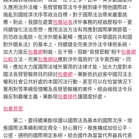
久應用治外法權、長臂管轄等法令手腕到達干預他國際政、
搗亂別國經濟次序等政治目標，對于國際法治帶來嚴重挑
釁。對此，我國在處置
包養站長
涉外事務的經過歷程中，要
持續強化法治思想，應用法治方法有用應對國際摩擦膠葛、
防范政治風險。在涉外關系範疇，應該在《中華國民共和國
對外關系法》的基本上，持續健全完美涉外法令律例系統，
加大力度反
包養網
制裁、反干預，阻斷“長臂管轄”相干
包養網
比較
立法，完美
包養網站
應對涉外風險的“法令東西箱”。同
時，應加大力度國際法域外實用的法律才能，加大力度對本
國法長臂管轄條目的研討
包養網
，果斷抵抗迫害中國司法主
權和社會公共好處的本國司法行動，甚至可以在恰當情況下
實用對等準繩受理觸及長臂管轄權的案件，經由過程法令兵
器反制霸權主義，果斷保
包養條件
護國度好處。
包養意思
第二，要持續果斷保護以國際法為基本的國際次序，增
進國際法準繩和規定周全、好心實行，推進構成加倍公平、
公道、通明的國際規定系統。結合國作為當當代界最具代表