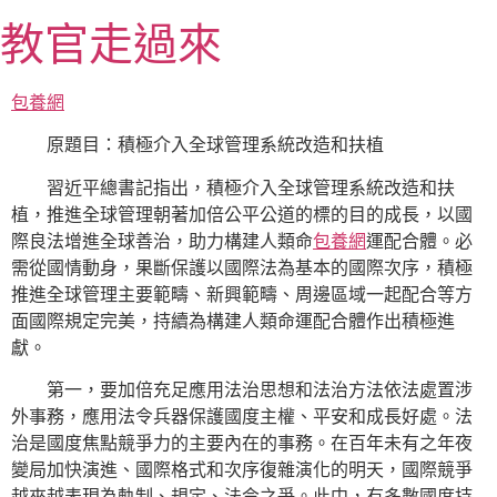
跳
教官走過來
至
主
要
包養網
內
原題目：積極介入全球管理系統改造和扶植
容
習近平總書記指出，積極介入全球管理系統改造和扶
植，推進全球管理朝著加倍公平公道的標的目的成長，以國
際良法增進全球善治，助力構建人類命
包養網
運配合體。必
需從國情動身，果斷保護以國際法為基本的國際次序，積極
推進全球管理主要範疇、新興範疇、周邊區域一起配合等方
面國際規定完美，持續為構建人類命運配合體作出積極進
獻。
第一，要加倍充足應用法治思想和法治方法依法處置涉
外事務，應用法令兵器保護國度主權、平安和成長好處。法
治是國度焦點競爭力的主要內在的事務。在百年未有之年夜
變局加快演進、國際格式和次序復雜演化的明天，國際競爭
越來越表現為軌制、規定、法令之爭。此中，有多數國度持