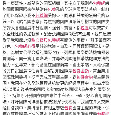
性、廣泛性、威望性的國際組織，其樹立了規則各
包養網
締
約國展開國際來往基礎任
包養
務的全球性國際法系統，制訂
了用以保證小我不
包養網
受拘束、同等和莊嚴的焦點公約系
統。以《結合國憲章》為焦點的國際法系統所樹立的國際次
序誇大各個國度不分鉅細、強弱、貧富，都
包養
可以或許介
入全球性的多邊軌制，配合決議國際“我沒有生氣，我只是接
受了我和席少沒
甜心寶貝包養網
有關係的事實。”藍玉華面不
改色，
包養網心得
平靜的說道。事務，同等遵照國際法。是
以，為樹立公平公道的國際次序，列國和國際司法機構都必
需同等、同一實用國際法，并尊敬列國選擇爭端處理方法的
權力。近年來，部門國度在國際商業、國土爭端、人權保證
等方口試圖選擇性實用曲解說明國際法
包養金額
，甚至應用
國際裁判機構，從而完成其單邊主義、霸
包養合約
權主義意
圖。我國在介入全球管理系統變更的經過歷程中，應高度警
戒“以規定為基本的國際次序”腐蝕“以國際法為基本的國際次
序”，持續呼吁列國在國際來往中完全、正確、好心實用國際
法，呼吁國際司法機構依法謹慎行使權柄。我國在介入交際
題目會談中，應持續保持相互尊敬
包養
國度主權的準繩，保
持在尊敬國度批准的基本上好心應用國際爭端處理機
包養網