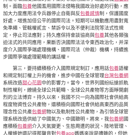
制。面臨
包養
他國濫用國際法侵略我國政治好處的行動，應
加大力度應用法令兵器停止自衛與反
包養感情
制，保護國度
好處，增進加倍公平的國際司法。短期可以機動應用盡對寬
免準繩、管轄權貳言、禁訴令以及不便利法院等法式性規
定，停止司法應對；持久應保持會談協商與
包養
其他各類強
迫法式的共同應用，果斷否決國際法法令東西政治化，并深
度介入國際爭端處理機構、國際司法（仲裁）機構，持續進
步國際爭端處理範疇的講話權。
第三，要持續積極介入國際規定制訂，應用話
包養
語權
和規定制訂權上升的機會，進步中國在全球管理
台灣包養網
系統改造
甜心花園
中的影響力。當今，世界列國紛紜搶抓軌
制性權利，繚繞全球公共範疇、全球公共產物等方面睜開劇
烈的立法博弈。持久以來，我國不只一向為國際社會供給高
程度物資性公共產物，還積極向國際社會供給高東西的品質
理念性公共產
包養網
物以及軌制性公共產物，為引領全球管
理系統改造供給了中國氣力、中國聰明。將來，我
包養網
國
應積極
包養網
介入天氣變更、生態周遭的狀況、陸地管理、
人權維她還記得那聲音對
包養app
媽媽來說是嘈雜的，但她