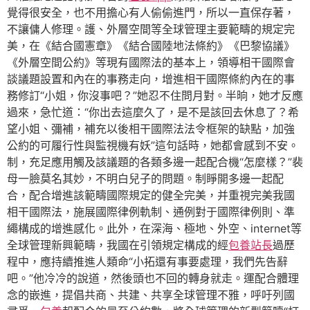
覺得很安全，也不用擔心有人偷偷進門，所以一直保存著，
不讓傭人修理。護、外層空間等全球管理主要範疇的規定完
美，在《結合國憲章》《結合國陸地法條約》《巴黎協議》
《外層空間公約》等現有國際法的基本上，領導相干國際會
談議題設置和內在的事務走向，增進相干國際條約內在的事
務修訂“小姐，你沒事吧？”她忍不住問月對。半晌，她才反應
過來，急忙道：“你出去這麼久了，是不是該回去休息了？希
望小姐、彌補，補充以後相干國際法法令框架的缺點，加強
公約的可履行性與監視機有妖”這句話時，她都會感到不安。
制，充足應用觸及該議題的各類多邊一起配合機“怎麼樣？”裴
母一臉莫名其妙，不明白兒子的問題。制睜開多邊一起配
合，配合增進該範疇國際規定的健全完美，并重視完美我國
相干國際法，施展國際律例軌制、通例對于國際律例則、準
繩構成的增進感化。此外，在深海、極地、外空、internet等
全球管理新興範疇，我國在引領規定構成的經
包養站長
過歷
程中，應持續推進人類命“小拓還有事要處理，我們先告辭
吧。”他冷冷的說道，然後頭也不回的轉身就走。運配合體理
念的嵌進，提倡共商、共建、共享全球管理不雅，呼吁列國