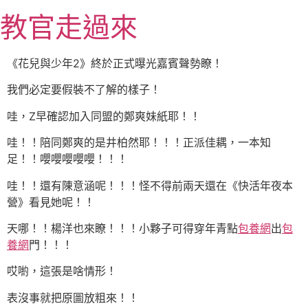
跳
教官走過來
至
主
要
《花兒與少年2》終於正式曝光嘉賓聲勢瞭！
內
我們必定要假裝不了解的樣子！
容
哇，Z早確認加入同盟的鄭爽妹紙耶！！
哇！！陪同鄭爽的是井柏然耶！！！正派佳耦，一本知
足！！嚶嚶嚶嚶嚶！！！
哇！！還有陳意涵呢！！！怪不得前兩天還在《快活年夜本
營》看見她呢！！
天哪！！楊洋也來瞭！！！小夥子可得穿年青點
包養網
出
包
養網
門！！！
哎喲，這張是啥情形！
表沒事就把原圖放粗來！！