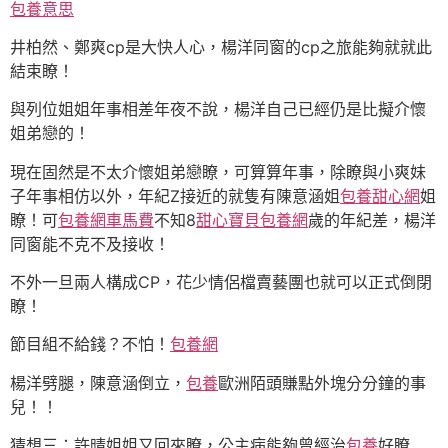
包養意思
井柏然、鄭爽cp是大快人心，楊洋同窗的cp之旅能夠就就此
結束瞭！
與列位姐姐年事相差年夜不說，楊洋自己已經仍是比擬介懷
姐弟戀的！
現在固然是不太介懷姐弟戀瞭，可算算年事，除瞭與小爽妹
子年事相仿以外，年紀Z接近的就隻有陳意涵姐
包養甜心網
姐
瞭！可
包養網車馬費
不知8
甜心寶貝包養網
歲的年紀差，楊洋
同窗能不克不及接收！
不外一旦兩人構成CP，花少情侶檔賣藝團也就可以正式倒閉
瞭！
節目組不給錢？不怕！
包養網
楊洋劈腿，陳意涵倒立，
包養
歐洲陌頭賺點外塊分分鐘的事
兒！！
猜想三：許晴姐姐又回來瞭，公主病能夠曾經治
包養
好瞭