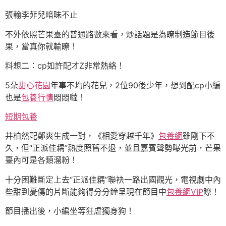
張翰李菲兒暗昧不止
不外依照芒果臺的普通路數來看，炒話題是為瞭制造節目後
果，當真你就輸瞭！
料想二：cp如許配才Z非常熱絡！
5朵
甜心花園
年事不均的花兒，2位90後少年，想到配cp小編
也是
包養行情
悶悶噠！
短期包養
井柏然配鄭爽生成一對，《相愛穿越千年》
包養網
雖剛下不
久，但“正派佳耦”熱度照舊不退，並且嘉賓聲勢曝光前，芒果
臺內可是各類溜粉！
十分困難斷定上去“正派佳耦”聯袂一路出國觀光，電視劇中內
些甜到憂傷的片斷能夠得分分鐘呈現在節目中
包養網VIP
瞭！
節目播出後，小編坐等狂虐獨身狗！