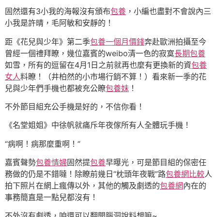
固然還有3小我的海報沒有頒布
包養
，小編也盡對不會說內三
小我是許晴，毛阿敏和安靜的！
距《花兒與少年》第二季
包養一個月價錢
奔赴歐洲拍攝至今
曾經一個禮拜瞭，幾位嘉賓的weibo清一色的寂寞
長期包養
如雪，所有的逗留在4月1日之前就再也麼有更換新的資
包養
女人
料瞭！（井柏然的小市場行銷不算！）看來新一季的花
兒與少年們手機也都被充公瞭
包養妹
！
不外節目組充公手機是好的，不信你看！
《名堂姐姐》中徐帆就痛斥年夜傢所有人全體玩手機！
“病啊！病那麼重啊！”
嘉賓聲勢
包養情婦
固然提
包養
早曝光，可是節目組的保密任
務做的仍是不錯噠！除瞭前幾日“枕頭年夜戰”路
包養網比較
人
拍下照片在網上瘋傳以外，其他的觸及劇透的
包養網
內在的
事務簡直是一點兒都沒有！
不外沒有劇透，咱還可以翻開腦洞說料想嘛~