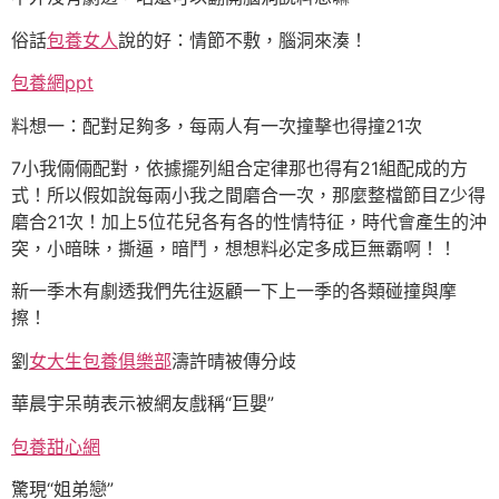
俗話
包養女人
說的好：情節不敷，腦洞來湊！
包養網ppt
料想一：配對足夠多，每兩人有一次撞擊也得撞21次
7小我倆倆配對，依據擺列組合定律那也得有21組配成的方
式！所以假如說每兩小我之間磨合一次，那麼整檔節目Z少得
磨合21次！加上5位花兒各有各的性情特征，時代會產生的沖
突，小暗昧，撕逼，暗鬥，想想料必定多成巨無霸啊！！
新一季木有劇透我們先往返顧一下上一季的各類碰撞與摩
擦！
劉
女大生包養俱樂部
濤許晴被傳分歧
華晨宇呆萌表示被網友戲稱“巨嬰”
包養甜心網
驚現“姐弟戀”