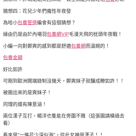
猜想四：花兒少年們魔性年夜發
為哈小
包養管道
編會有這個猜想？
緣由仍是由於內場羽
包養網VIP
毛漫天飛的枕頭年夜戰！
小編一向對鄭爽的感到都是舒適
包養網
而溫婉的！
包養金額
好比如許
可剛到歐洲開端錄制沒幾天，鄭爽妹子就釀成瞭如許！！
被圈出來的是爽妹子！
同理的還有陳意涵！
兩位漢子互打，楊洋也隻能在旁圍不雅（這張圖請橫過去
看）
看來是“一進花少深似海”，從此女神是漢子！！