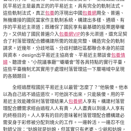
民平易近主是最真正的的平易近主，具有完全的軌制法式。
這些軌制法式，真正
包養
的浮現出中國
包養網
周全、普遍、
無機連接的國民當家作主軌制系統，構建出多樣、通順、有
序的平易近主渠道；既確保了國民享有最基礎的投票選舉權
力，又供給了國民普遍介入
包養網VIP
的多元渠道，還充足契
合了村落管理配合體構建所需的效能完整、構造完全的軌制
請求。近幾年，分歧地區、分歧村鎮社區都聯合本身的前提
與資本，design出平易近主協商會、平易近主懇談會
包養情
婦
、聽證會、“小院議事廳”“壩壩會”等各具特點的實行平臺，
這些平臺機制尤其實用于處理村落管理這一下層場域中呈現
的各類題目。
全經過歷程國民平易近主以最管“怎麼了？”他裝傻。他本
以為自己逃不過這道坎，可他說不出來，只能裝傻。用的平
易近主效能確保村落管理結果人
包養網
人享有。構建村落管
理配合體需求經由過程人人有責、人人盡責以到達人人享有
的終極目的。人人享有的目的意味著村落管理配合體構建必
需安身于彩修被分配到燒火的工作。一邊幹活，一邊忍不住
對師父說：“姑娘就是姑娘，但其實只有老婆、少爺和姑娘，