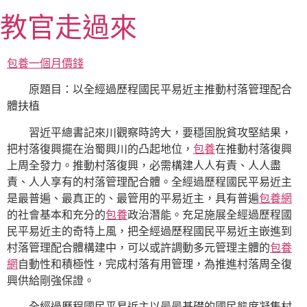
跳
教官走過來
至
主
要
包養一個月價錢
內
原題目：以全經過歷程國民平易近主推動村落管理配合
容
體扶植
習近平總書記來川觀察時誇大，要穩固脫貧攻堅結果，
把村落復興擺在治蜀興川的凸起地位，
包養
在推動村落復興
上周全發力。推動村落復興，必需構建人人有責、人人盡
責、人人享有的村落管理配合體。全經過歷程國民平易近主
是最普遍、最真正的、最管用的平易近主，具有普遍
包養網
的社會基本和充分的
包養
政治潛能。充足施展全經過歷程國
民平易近主的奇特上風，把全經過歷程國民平易近主嵌進到
村落管理配合體構建中，可以或許調動多元管理主體的
包養
網
自動性和積極性，完成村落有用管理，為推進村落周全復
興供給剛強保證。
全經過歷程國民平易近主以最最基礎的國民態度凝集村