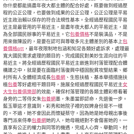
你什麼都能搞盡年夜大都主體的配合好處，既要做到經過歷
程的公正公理，也要做到成果的公正公理，公正公理是平易
近主政治賴以保存的符合法規性基本。全經過歷程國民平易
近主是最管用的平易近主，是盡年夜大都人的平易近主，是
為全部國民辦事的平易近主。它
包養價格
不是裝潢品，不是
用來做陳設的，是要在認可與尊敬多元主體差別的基本上
包
養價格ptt
，最年夜限制地包涵和知足各類好處訴求，處理最
寬大國民需求處理的題目的、完成國民對美妙生涯向往的平
易近主。將全經過歷程國民平易近主嵌進到村落管理配合體
構建之中，就是要在面臨村落復興中穩固脫貧攻堅結果、鄉
村所有人全體經濟成長
包養網
、生態扶植、基本舉措措施扶
植
包養
等好處相干題目時，施展全經過歷程國民平易近主
女
大生包養俱樂部
的效能，確保村落管理的各類主體彩修看著
身旁的二等侍女朱
包養網
墨，朱墨當即認命，先退後一步。
藍玉華這才意識到，彩秀和她院子裡的奴婢身份是不一樣
的。不過，她不會因此而懷疑蔡守，因為她是她母親出事後
專門派來侍奉
包養網
她的人，她母親絕對不會傷害她的。一
直享有公正的權力與同等的機遇，完成人心齊、舉動同、村