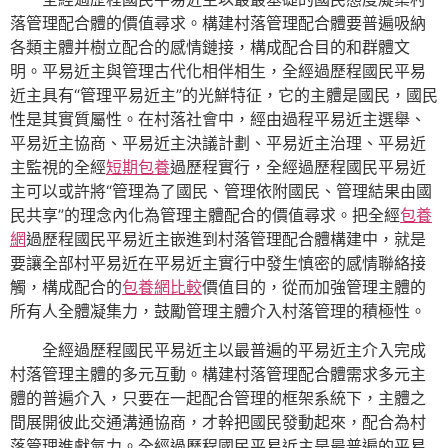
落管理配合體的價值尋求。構建村落管理配合體要普遍吸納
各類主體并樹立配合的感情鏈接，構成配合目的和群體文
明。平易近主與管理古代化相伴相生，全經過歷程國民平易
近主具有“管理平易近主”的光鮮特征，它的主體是國民，國民
性是其實質屬性。在村落社會中，經由過程平易近主選舉、
平易近主協商、平易近主決議計劃、平易近主治理、平易近
主監視的全經
短期包養
過歷程實行，全經過歷程國民平易近
主可以或許將“管理為了國民、管理依附國民、管理結果由國
民共享”的理念內化為管理主體配合的價值尋求。把全經
包養
網
過歷程國民平易近主嵌進到村落管理配合體構建中，就是
要讓全部村平易近在平易近主實行中發生慎密的感情聯絡接
觸，構成配合的
包養網比較
價值目的，從而加強管理主體的
所有人全體凝集力，鼓勵管理主體介入村落管理的積極性。
全經過歷程國民平易近主以最普遍的平易近主介入完成
村落管理主體的多元互動。構建村落管理配合體需求多元主
體的普遍介入，只要在一起配合管理的框架系統下，主體之
間展開彼此交通溝通協商，才幹把國民發動起來，配合為村
落管理進獻氣力。全經過歷程國民平易近主是最普遍的平易