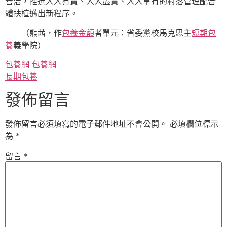
善治，推進人人有責、人人盡責、人人享有的村落管理配合
體扶植邁出新程序。
（
熊茜，
作
包養金額
者單元：省委黨校馬克思主
短期包
養
義學院）
包養網
包養網
長期包養
發佈留言
發佈留言必須填寫的電子郵件地址不會公開。
必填欄位標示
為
*
留言
*