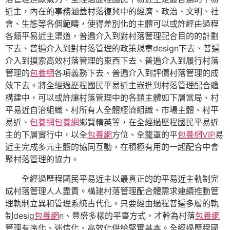
近主，內在的事務涵蓋村落復興中的經濟、政治、文明、社
會、生態等各個範疇，使得差別化的主體可以或許經由過程
各類平易近主渠道，普遍介入到對村落管理配合目的的計劃
下去、普遍介入到對村落管理的政策規章design下去、普遍
介入到摸索高效村落管理的東西下去、普遍介入到履行村落
管理的
包養網
各項義務下去、普遍介入到評價村落管理的成
效下去。將全經過歷程國民平易近主嵌進到村落管理配合體
構建中，可以或許讓村落管理中的各類主體如下層當局、村
平易近自治組織、村所有人全體經濟組織、市場主體、村平
易近、
包養網
包養網
鄉賢精英等，在全經過歷程國民平易近
主的下層實行中，以全
包養網
方位、全籠罩的平
包養網VIP
易
近主完成多元主體的協同互動，在積極有用的一起配合中會
聚村落管理的協力。
全經過歷程國民平易近主以最真正的的平易近主軌制完
成村落管理人人盡責。構建村落管理配合體需求連續推動管
理軌制立異和管理系統古代化。只要經由過程普遍多層的軌
制desig
包養網
n、豐盛多樣的平臺方式，才幹為村落
包養網
管理有序化、迷信化、高效化供給堅實基本。全經過歷程國