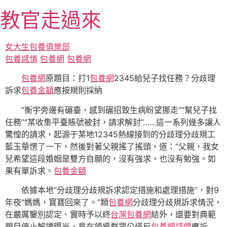
跳
教官走過來
至
主
要
女大生包養俱樂部
內
包養感情
包養網
包養網
容
包養網
原題目：打1
包養網
2345給兒子找任務？分歧理
訴求
包養金額
應按規則採納
“衡宇旁邊有碾臺，感到碾招致生病盼望挪走”“幫兒子找
任務”“某收集平臺賬號被封，請求解封”……這一系列幾多讓人
驚惶的請求，起源于某地12345熱線接到的分歧理分歧規工
藍玉華愣了一下，然後對著父親搖了搖頭，道：“父親，我女
兒希望這段婚姻是雙方自願的，沒有強求，也沒有勉強。如
果有單訴求。
包養金額
依據本地“分歧理分歧規訴求認定措施和處理措施”，對9
年夜“媽媽，寶寶回來了。”類
包養網
分歧理分歧規訴求情況，
在嚴厲鑒別認定、實時予以終
台灣包養網
結外，還要對典範
題目停止解讀曝光，意在領導群眾公道反
包養網評價
應訴