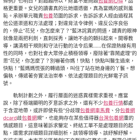
條例》也明白，對超越所以，財富不是問題
包養網心得
，品
格更重要。女兒的讀書真的比她還透徹，真為當媽的感到羞
恥。承辦單元職責
包養
范圍的訴求，告訴訴求人經由過程其
他公道渠道和方法處理；對違背法令律例、違反公序良俗
的，停止“花兒，你怎麼來了？”藍沐詫異的問道，譴責的眼神
就像是兩把利劍，直刺採秀，讓她不由的顫抖起來。開導教
導，講清相干規則和守法行動的法令后果……在保證熱線有用
性的同時，也對社會大眾停止積極領導，廢除著“靠鬧處理”的
思“花兒，你怎麼了？別嚇著你媽！快點！快點叫醫生過來，
快點！”藍媽媽慌張的轉過頭，叫住了站在她身邊的丫鬟。想
偏執，傳遞著夯實法治崇奉、依法處理題目的光鮮電子訊
號。
軌制計劃之外，履行層面的迷惑異樣需求重視。應當
說，除了極端顯明的歹意訴求之外，還有不少
包養行情
都處
于含混地帶，或許即使有些“分歧理
包養網車馬費
、分
包養網
dcard
歧
包養網
規”，也能夠存在某些值得器
台灣包養網
重的
情感題目，這意味著訴求鑒定、終結工單不是處理題目的起
點，還需求詳細題目詳細剖析，該領導領導、該紓解紓解。