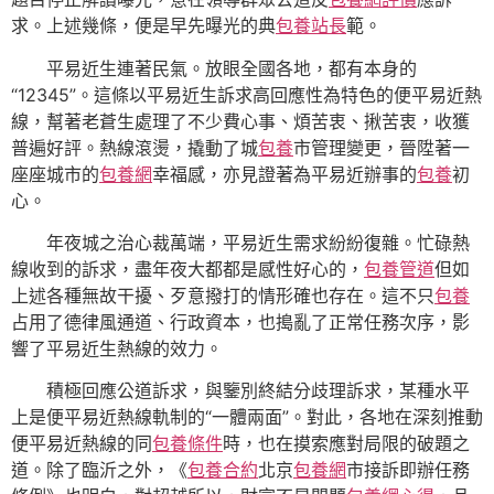
求。上述幾條，便是早先曝光的典
包養站長
範。
平易近生連著民氣。放眼全國各地，都有本身的
“12345”。這條以平易近生訴求高回應性為特色的便平易近熱
線，幫著老蒼生處理了不少費心事、煩苦衷、揪苦衷，收獲
普遍好評。熱線滾燙，撬動了城
包養
市管理變更，晉陞著一
座座城市的
包養網
幸福感，亦見證著為平易近辦事的
包養
初
心。
年夜城之治心裁萬端，平易近生需求紛紛復雜。忙碌熱
線收到的訴求，盡年夜大都都是感性好心的，
包養管道
但如
上述各種無故干擾、歹意撥打的情形確也存在。這不只
包養
占用了德律風通道、行政資本，也搗亂了正常任務次序，影
響了平易近生熱線的效力。
積極回應公道訴求，與鑒別終結分歧理訴求，某種水平
上是便平易近熱線軌制的“一體兩面”。對此，各地在深刻推動
便平易近熱線的同
包養條件
時，也在摸索應對局限的破題之
道。除了臨沂之外，《
包養合約
北京
包養網
市接訴即辦任務