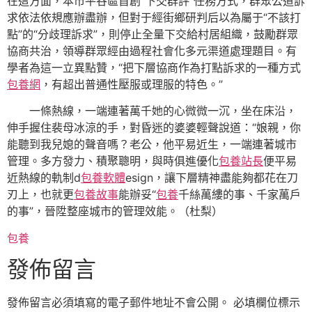
在這方面，本市平谷區首創“下交群評”任務方式，群眾公道訴
求依法依規應辦盡辦，但對于經街鄉研判后以為屬于“不該打
點”的“分歧理訴求”，則停止全量下交給村居組織，鼓勵群眾
協商共治，領導群眾經由過程社會化多元渠道處理題目。有
學者為這一立異點贊，“把下層協商作為打點訴求的一種方式
包養網
，有超出普通性壓服或理服的特色。”
一條熱線，一端連著萬千她的心微微一沉，坐在床沿，
伸手握住裴母冰涼的手，對昏迷的婆婆輕聲說道：“娘親，你
能聽到我兒媳的聲音嗎？老公，他平易近生，一端連著城市
管理。多方發力、積聚聰明，與時俱進優化
包養站長
便平易
近熱線的軌制d
包養軟體
esign，讓下層精神盡能夠都花在刀
刃上，也就更
包養故事
能辦妥“
包養
千絲萬縷的事、千家萬戶
的事”，晉陞整座城市的管理效能。（
杜梨
）
包養
發佈留言
發佈留言必須填寫的電子郵件地址不會公開。
必填欄位標示