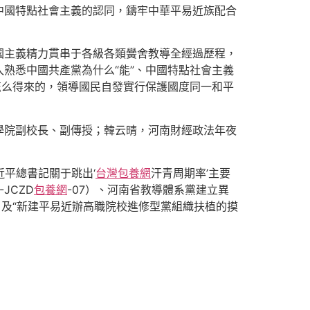
中國特點社會主義的認同，鑄牢中華平易近族配合
國主義精力貫串于各級各類黌舍教導全經過歷程，
熟悉中國共產黨為什么“能”、中國特點社會主義
怎么得來的，領導國民自發實行保護國度同一和平
學院副校長、副傳授；韓云晴，河南財經政法年夜
近平總書記關于跳出‘
台灣包養網
汗青周期率’主要
JCZD
包養網
-07）、河南省教導體系黨建立異
5）及“新建平易近辦高職院校進修型黨組織扶植的摸