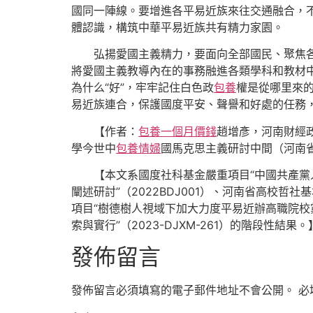
國同一陣線。要增進各平易近族來往交通融合，
體認識，構筑中華平易近族共有精力家園。
弘揚愛國主義精力，要面向全部國民、聚焦
將愛國主義教導內在的事務融進各類學科和教材中
為什么“好”，牢牢記住白色政
包養
權是從哪里來
易近族連合，保護國度平安、聲譽和好處的任務
【
作者：
包養一個月價錢
趙增彥，河南財經
學今世中
包養情婦
國馬克思主義研討中間（河南
【本文系國度社科基金嚴重項目“中國共產黨人
闡述研討”（2022BDJ001）、河南省高校哲社
項目“樹德樹人視域下加大力度平易近辦高職院校黨
索與實行”（2023-DJXM-261）的階段性結果。
發佈留言
發佈留言必須填寫的電子郵件地址不會公開。
必