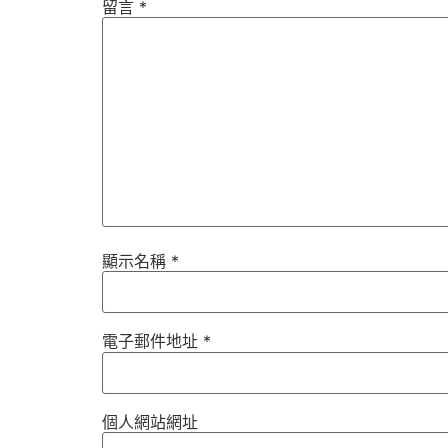
留言
*
顯示名稱
*
電子郵件地址
*
個人網站網址