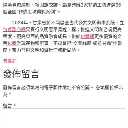
陽噴鼻包繡制、裕固族衣飾、臨夏磚雕3家非遺工坊進選66
個全國“非遺工坊典範案例”。
2024年，甘肅省將不竭健全古代公共文明辦事系統，立
包養甜心網
異實行文明惠平易近工程；推進文明和游玩更高
程度、更高東西的品質融會成長，供給
包養網
更多優質的文
明
包養
游玩產物和辦事，不竭晉陞“交響絲路 如意甘肅”佳譽
度，奮力首創文明和游玩任務新局勢。
包養網
發佈留言
發佈留言必須填寫的電子郵件地址不會公開。
必填欄位標示
為
*
留言
*