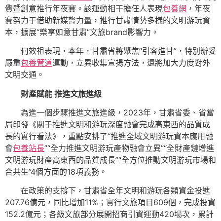
釁暨創意推行年夜賽。該運動相干擔任人表現
包養網
，年夜
賽努力于借助新媒膂力量，推行甘肅情勢多樣的文明游玩資
本，擴展“樂享如意甘肅”文旅brand影響力。
何效祖表現，本年，甘肅省將聚焦“引客進甘”，特別辦妥
嚴重
包養管道
運動，立異收集宣揚方法，還將加大力度對外
文明交通。
財產賦能 推進文旅進級
為進一個步驟推進文旅進級，2023年，甘肅省委、省當
局印發《關于推進文明和游玩深度融會完成高東西的品質成
長的實行看法》，重點安排了“推進全域文明游玩資本應用融
會
包養站長
”“全力推進文明游玩產物融會立異”“全財產鏈增進
文明游玩財產高東西的品質成長”“全方位推動文明游玩市場和
合共生”4個方面的18項義務。
在政策的支撐下，甘肅省全年文明和游玩各類資金投進
207.76億元，同比增加11%；實行文旅項目609個，完成投資
152.2億元；各級文旅部分展開招商引資運動420場次，累計