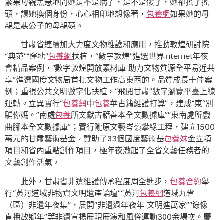
繁果母親焦急地問她是不是病了，是不是傻了，她卻搖了搖
頭，讓她換個身份，心心相印地想像著，
包養網
如果她的母
親是裴公子的母親碩。
甘肅省連續加大力度文物維護和應用，推動敦煌研討院
“典范”“窪地”
包養網
扶植，“數字敦煌”進選世界internet年夜
會精品案例，“數字敦煌開放素材庫 助力文物質源全平易近共
享”進選國度文物局首批文物工作高東西的。品質成長十佳案
例；重視公共文明數字化扶植，“飛閱甘肅”數字瀏覽平臺上線
運轉。立異實行“
包養網
中
包養
華古籍維護打算”，建成“東“別
騙你媽。”南處
包養
所文獻古籍善本全文數據庫”“東南處所戲
曲腳本全文數據庫”；實行隴原文藝岑嶺攀緣工程，建立1500
萬元的甘肅藝術基金，贊助了33個國度藝術基
包養妹
金立項
項目和省內重點創作項目，極年夜激起了全省文藝任務者的
文藝創作活氣。
此外，甘肅省非遺維護傳承程度周全進步，
包養合約
舉
行“黃河道域非物資文明遺產論壇”“黃河
包養網
道域九省
（區）非遺年夜集”，展開“非遺過年夜年 文明進萬家”“錄像
直播故鄉年”等非遺宣揚展現展演和風俗運動300余場次。慶