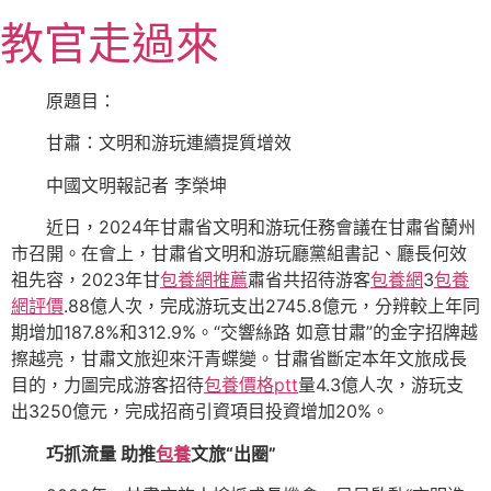
跳
教官走過來
至
主
要
原題目：
內
甘肅：文明和游玩連續提質增效
容
中國文明報記者 李榮坤
近日，2024年甘肅省文明和游玩任務會議在甘肅省蘭州
市召開。在會上，甘肅省文明和游玩廳黨組書記、廳長何效
祖先容，2023年甘
包養網推薦
肅省共招待游客
包養網
3
包養
網評價
.88億人次，完成游玩支出2745.8億元，分辨較上年同
期增加187.8%和312.9%。“交響絲路 如意甘肅”的金字招牌越
擦越亮，甘肅文旅迎來汗青蝶變。甘肅省斷定本年文旅成長
目的，力圖完成游客招待
包養價格ptt
量4.3億人次，游玩支
出3250億元，完成招商引資項目投資增加20%。
巧抓流量 助推
包養
文旅“出圈”