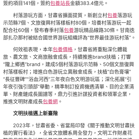
簽約項目141個，簽約
包養站長
金額383.4億元。
村落游玩方面，甘肅省擴面提質，新創立村
包養
落游玩
示范縣7個、文旅復興村落樣板村80個，培養村落游玩一起
配合社60個，發布春季村落
包養
游玩精品線路30條。甘南迭
部扎尕那村被結合國世界游玩組織評為“世界最佳游玩村落”。
何效祖表現，本年
包養價格
，甘肅省將重點深化體裁
旅、農文旅、文商旅融會成長，持續推進brand扶植；打響
“隴上鄉遇”brand，建成5個村落游玩示范縣、50個文旅復興
村落樣板村；增進白色游玩立異融會成長，扶植“白色膏壤”
“長征豐碑”“浴血河西”三年夜白色文明游玩區；深化拓展“引
年夜引強引頭部”舉動，精準制訂投資機遇清單、目的企業清
單、財產鏈成長圖譜等，鼎力引進計謀投資者和領軍企業，
推進文明財產成長
包養網
。
文明扶植邁上新臺階
2023年，甘肅省委、省當局印發《關于推動文明甘肅扶
植的實行看法》，全省文旅體系周全發力，文明工作財產花