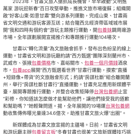
2023年，甘肅文旅人搶抓成長機會，早早啟動“文明進
萬家 游玩迎新春”百日攻堅舉動，推進文旅市場復蘇；組織開
啟“好客山東·如意甘肅”雙向游系列運動，完成山東、甘肅兩
省文明交通和游玩客源互送；結合隴西北經濟帶區域城市展
開“我和四時有個約會”游玩主題推行運動，開
包養妹
闢周邊游
市場。全年謀劃展開宣揚推介和專題推行運動104場次。
甘肅以“轉化流量”為文旅融會抓手，發布出色紛呈的線上
運動。甘肅省文明和游玩廳約請“西方甄選”團隊深刻蘭州市、
武威市、張掖
包養價格
市、嘉峪關市、
包養一個月價錢
酒泉
市，
包養app
展開“西方甄選看世界”甘肅行運動，摸索“直播
+短錄像+帶貨”的文旅融會形式；約請“房謀杜斷”組合離開蘭
州，舉行“房謀杜斷甘肅行”直播運動。甘肅充足應用新媒體平
臺，展開專題推行運動，并整合收集矩陣停
台灣包養網
止宣
“彩修，你知道該怎麼做才能幫助他們，讓他們接受我的道歉
和幫助嗎？”她輕聲問道。揚，全年展開的19場運
台灣包養網
動收集傳佈曝光量達34.6億次，助推甘肅文旅火爆“出圈”。
新媒體成為甘肅文旅宣揚的主疆場。日前，甘肅省文明
和游玩廳主辦
包養留言板
“冬春甘肅也很美”文旅新媒體技巧挑