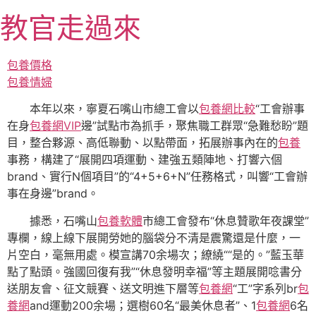
跳
教官走過來
至
主
要
包養價格
內
包養情婦
容
本年以來，寧夏石嘴山市總工會以
包養網比較
“工會辦事
在身
包養網VIP
邊”試點市為抓手，聚焦職工群眾“急難愁盼”題
目，整合夥源、高低聯動、以點帶面，拓展辦事內在的
包養
事務，構建了“展開四項運動、建強五類陣地、打響六個
brand、實行N個項目”的“4+5+6+N”任務格式，叫響“工會辦
事在身邊”brand。
據悉，石嘴山
包養軟體
市總工會發布“休息贊歌年夜課堂”
專欄，線上線下展開勞她的腦袋分不清是震驚還是什麼，一
片空白，毫無用處。模宣講70余場次；繚繞““是的。”藍玉華
點了點頭。強國回復有我”“休息發明幸福”等主題展開唸書分
送朋友會、征文競賽、送文明進下層等
包養網
“工”字系列br
包
養網
and運動200余場；選樹60名“最美休息者”、1
包養網
6名