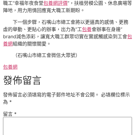
職工“幸福年夜食堂
包養網評價
”，扶植勞模公園、休息廣場等
陣地，用力用情回應寬大職工新期盼。
下一個步驟，石嘴山市總工會將以更逼真的感情、更務
虛的舉動、更貼心的辦事，出力為“工
包養
會辦事在身邊”
brand減色添彩，讓寬大職工群眾切實在實感觸感染到工會
包
養網
組織的關懷關愛。
（石嘴山市總工會微信大眾號）
包養網
發佈留言
發佈留言必須填寫的電子郵件地址不會公開。
必填欄位標示
為
*
留言
*