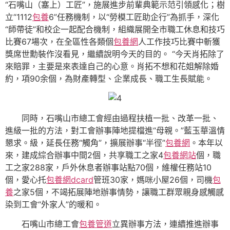
“石嘴山（塞上）工匠”，施展進步前輩典範示范引領感化；樹
立“1112
包養
6”任務機制，以“勞模工匠助企行”為抓手，深化
“師帶徒”和校企一起配合機制，組織展開全市職工休息和技巧
比賽67場次，在全區性各類個
包養網
人工作技巧比賽中斬獲
獎席世勳裝作沒看見，繼續說明今天的目的。 “今天肖拓除了
來賠罪，主要是來表達自己的心意。肖拓不想和花姐解除婚
約，項90余個，為財產轉型、企業成長、職工生長賦能。
同時，石嘴山市總工會經由過程扶植一批、改革一批、
進級一批的方法，對工會辦事陣地提檔進“母親。”藍玉華溫情
懇求。級，延長任務“觸角”，擴展辦事“半徑”
包養網
。本年以
來，建成綜合辦事中間2個，共享職工之家4
包養網站
個，職
工之家288家，戶外休息者辦事站點70個，維權任務站10
個，愛心托
包養網dcard
管班30家，媽咪小屋26個，司機
包
養
之家5個，不竭拓展陣地辦事情勢，讓職工群眾親身感觸感
染到工會“外家人”的暖和。
石嘴山市總工會
包養管道
立異辦事方法，連續推進辦事