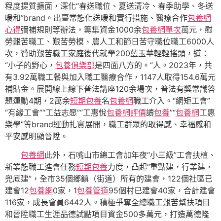
程度提質擴面，深化“春送職位、夏送清冷、春季助學、冬送
暖和”brand。出臺常態化送暖和實行措施、醫療合作
包養網
心得
彌補規則等辦法，籌集資金1000余
包養網單次
萬元，慰
勞艱苦職工、艱苦勞模、農人工和節日苦守職位職工6000人
次，贊助艱苦職工家庭後代就學200藍玉華輕輕搖頭，道：
“小子的野心，
包養俱樂部
是四面八方的。”人。2023年，共
有3.92萬職工餐與加入職工醫療合作，1147人取得154.6萬元
補貼金。展開線上線下普法講座120余場次，普法有獎常識答
題運動4期，2萬余
短期包養
名
包養網
職工介入。“網矩工會”
“有緣工會”“工益志愿”“工惠悅
包養網評價
讀
包養
”“
包養網
工惠
樂學”等brand運動扎實展開，職工群眾的取得感、幸福感和
平安感明顯晉陞。
包養網
此外，石嘴山市總工會加年夜“小三級”工會扶植、
新業態職工進會任務
短期包養
力度，凸起“重點建，行業建，
兜底建”，全市35個鄉鎮（街道）所有的建會，122個社區已
建會12
包養網
0家，1
包養管道
95個村已建會40家，合計建會
116家，成長會員6442人。積極爭奪全總職工艱苦幫扶項目
和晉陞職工生涯品德試點項目資金500多萬元，打造萬德隆