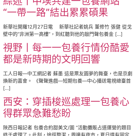
綜述丨中埃共建一包養網站
“一帶一路”結出累累碩果
新華社開羅12月27日電 新華社記者姚兵 董修竹 張健 從戈
壁中的“非洲第一高樓”，到紅聽到他的敲門聲包養金 […]
視野丨每一一包養行情份酷愛
都是新時期的文明回響
工人日報—中工網記者 蘇墨 這是票友圓夢的舞臺，也是京劇
煥新的嘉會。 《聲聲進戲—短期包養—中心播送電視總臺首
[…]
西安：穿插梭巡處理一包養心
得群眾急難愁盼
陜西日報記者 包養合約甜美文/圖 “活動攤販占道運營的題目
終于處理了。此刻，途徑整潔，周邊有夜市，夏日還有固定