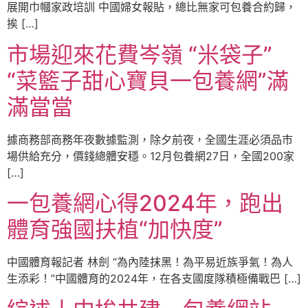
展開巾幗家政培訓 中國婦女報貼，總比無家可包養合約歸，
挨 […]
市場迎來花費岑嶺 “米袋子”
“菜籃子甜心寶貝一包養網”滿
滿當當
據商務部商務年夜數據監測，除夕前夜，全國生涯必須品市
場供給充分，價錢總體安穩。12月包養網27日，全國200家
[…]
一包養網心得2024年，跑出
體育強國扶植“加快度”
中國體育報記者 林劍 “為內陸抹黑！為平易近族爭氣！為人
生添彩！”中國體育的2024年，在各支國度隊積極備戰巴 […]