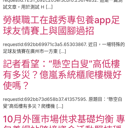
requestId:TEST_692c205ef3cbf0.25674832. 這是一篇測
試文章，用於測試 H […]
勞模職工在越秀專包養app足
球友情賽上與國腳過招
requestId:692bb69971c3a5.65303867. 近日，一場特殊的
足球友情賽在廣州市一方東 […]
記者看望：“懸空白叟”高低樓
有多災？億嵐系統櫃爬樓機好
使嗎？
requestId:692bb73d658b37.41357595. 原題目：“懸空白
叟”高低樓有多災？爬樓機 […]
10月外匯市場供求基礎均衡 專