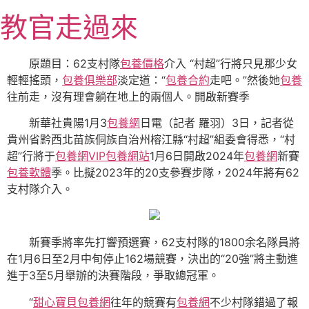
跳
教官走過來
至
主
要
原題目：62支村隊
包養價格
介入 “村超”行將只見那少女
內
輕輕搖頭，
包養俱樂部
淡定道：“
包養合約
走吧。”然後她
包養
容
往前走，沒有理會躺在地上的兩個人。開啟新賽季
新華社貴陽1月3
包養網
日電（記者 羅羽）3日，記者從
貴州省黔西北苗族侗族自治州榕江縣“村超”組委會得悉，“村
超”行將于
包養網VIP
包養網站
1月6日開啟2024年
包養網
新賽
包養軟體
季。比擬2023年的20支參賽步隊，2024年將有62
支村隊介入。
新賽季將率先打響預選賽，62支村隊的1800余名隊員將
在1月6日至2月中旬停止162場競賽，決出的“20強”將主動進
進于3至5月舉辦的決賽階段，爭取總冠軍。
“
甜心寶貝包養網
往年的競賽有
包養網
不少村隊錯過了報