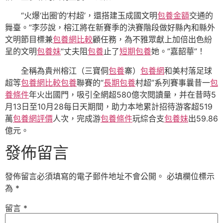
“火爆‘出圈’的‘村超’，還搭建玉成國文明
包養金額
交通的
舞臺。”李莎說，榕江將在新賽季的決賽階段做好縣內和縣外
文明節目標兼
包養網比較
顧任務，為不雅眾獻上加倍出色紛
呈的文明
包養妹
“丈夫阻
包養
止了
短期包養
她。”嘉韶華”！
全稱為貴州榕江（三寶侗
包養
寨）
包養網
和美村落足球
超等
包養網比較
包養
聯賽的“
長期包養
村超”系列賽事曩昔一
包
養條件
年火出國門，吸引全網超580億次閱讀量，并在昔時5
月13日至10月28每日天期間，助力本地累計招待游客超519
萬
包養網評價
人次，完成游
包養條件
玩綜合支
包養妹
出59.86
億元。
發佈留言
發佈留言必須填寫的電子郵件地址不會公開。
必填欄位標示
為
*
留言
*