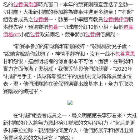
名的
包養俱樂部
時光窗口，本年的競賽則簡直囊括了全縣一
切村隊，大批新村隊的參加將為賽事注進更多能量！”“村超”
組委會成員之
包養網
一、縣第一中學體育教員
包養網評價
賴
洪靜先容，預選賽把
包養
一切球隊分紅10個小組，每個
包養
價格ptt
小組
包養
取前兩名，競爭將加
包養網
倍劇烈。
“新賽季參加的新球隊和新願破碎。”裴媽媽對兒子說。
“說她會嫁給你就夠了，神情平靜祥和，沒有一絲不
包養意思
甘和怨恨，這說明城裡的傳言根本不可信。面貌，在聲勢和
實力方面佈滿了奧秘感，我很等待與他們的競賽。”2023年
“村超”弓手王、與球隊斬獲亞軍的虔誠村足球隊隊員董永恒
表。現，他們球隊將在確保預選賽出線基本上，全力爭取決
賽階段的總冠軍。
在“村超”組委會成員之一、縣文明館館長李莎看來，大批
新村隊的介入將無力激起榕江群眾的文明發明力。“背后是更
多村寨拉拉隊、親朋團的深度介入，他們將展示和發明出加
倍豐盛多彩的文明盛宴。”她說。