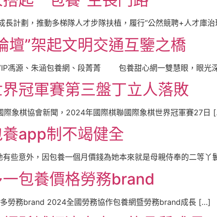
長計劃，推動多梯隊人才步隊扶植，履行“公然競聘+人才庫治理”
論壇”架起文明交通互鑒之橋
IP馮源、朱涵包養網、段菁菁 包養甜心網一雙慧眼，眼光深奧
世界冠軍賽第三盤丁立人落敗
國際象棋協會新聞，2024年國際棋聯國際象棋世界冠軍賽27日 [
養app制不竭健全
有些意外，因包養一個月價錢為她本來就是母親侍奉的二等丫鬟。
一包養價格勞務brand
brand 2024全國勞務協作包養網暨勞務brand成長 […]