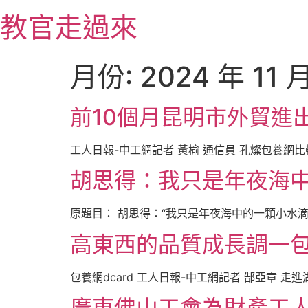
跳
教官走過來
至
主
要
月份:
2024 年 11 
內
容
前10個月昆明市外貿進
工人日報-中工網記者 黃榆 通信員 孔燦包養網比
胡思得：我只是年夜海
原題目： 胡思得：“我只是年夜海中的一顆小水滴”
高東西的品質成長調一包
包養網dcard 工人日報-中工網記者 郜亞章 
廣東佛山工會為財產工人