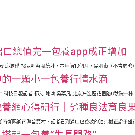
月
出口總值完一包養app成正增加
較 邱渝璠 據昆明海關統計，本年前10個月，昆明市（不含磨憨） 
中的一顆小一包養行情水滴
 科技日報記者 都芃 陳瑜 吳葉凡 北京海淀區花圃路6號院一棟 [
養網心得研行｜劣種良法育良果
走進湖南衡陽衡南縣普賢村，記者看到滿山包養坡的油茶樹正處于盛花 
搭起一包養“生長門路”